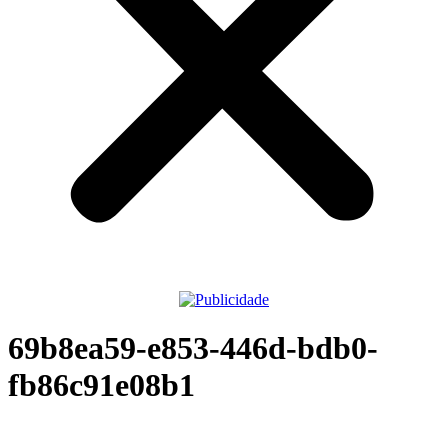
69b8ea59-e853-446d-bdb0-
fb86c91e08b1