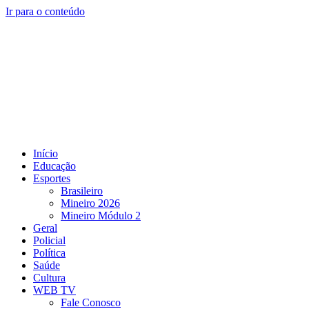
Ir para o conteúdo
Início
Educação
Esportes
Brasileiro
Mineiro 2026
Mineiro Módulo 2
Geral
Policial
Política
Saúde
Cultura
WEB TV
Fale Conosco