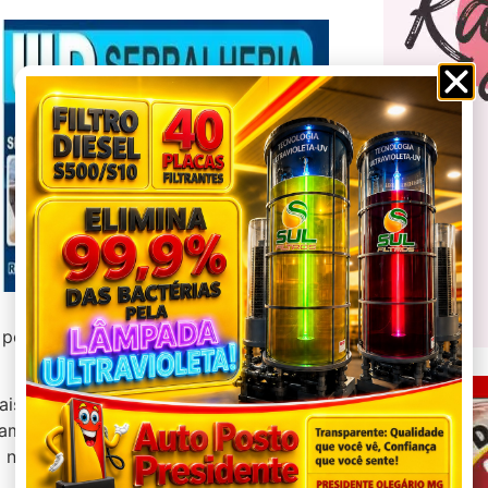
ela mãe veio a sair da pista, capotar
ais ter dormido ao volante e reclamava
m ao local e a levaram para o Hospital
 no local até a chegada da PM Rv.