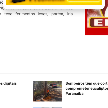
cada, tendo a equipe RV permanecido no
a, onde foi dado apoio para a retirada
teve ferimentos leves, porém, iria
s digitais
Bombeiros têm que cort
comprometer eucaliptos
Paranaíba