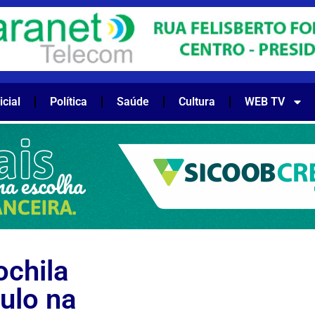
icial
Política
Saúde
Cultura
WEB TV
ochila
ulo na