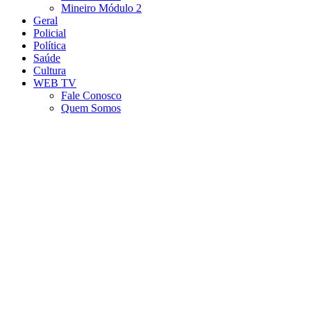
Mineiro Módulo 2
Geral
Policial
Política
Saúde
Cultura
WEB TV
Fale Conosco
Quem Somos