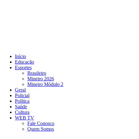
Início
Educação
Esportes
Brasileiro
Mineiro 2026
Mineiro Módulo 2
Geral
Policial
Política
Saúde
Cultura
WEB TV
Fale Conosco
Quem Somos