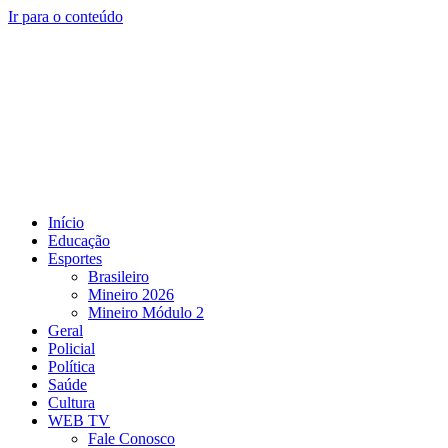
Ir para o conteúdo
Início
Educação
Esportes
Brasileiro
Mineiro 2026
Mineiro Módulo 2
Geral
Policial
Política
Saúde
Cultura
WEB TV
Fale Conosco