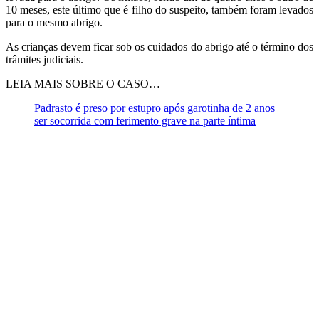
10 meses, este último que é filho do suspeito, também foram levados
para o mesmo abrigo.
As crianças devem ficar sob os cuidados do abrigo até o término dos
trâmites judiciais.
LEIA MAIS SOBRE O CASO…
Padrasto é preso por estupro após garotinha de 2 anos
ser socorrida com ferimento grave na parte íntima