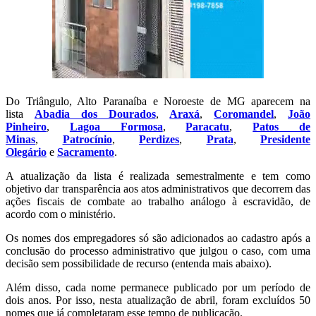
Do Triângulo, Alto Paranaíba e Noroeste de MG aparecem na
lista
Abadia dos Dourados
,
Araxá
,
Coromandel
,
João
Pinheiro
,
Lagoa Formosa
,
Paracatu
,
Patos de
Minas
,
Patrocínio
,
Perdizes
,
Prata
,
Presidente
Olegário
e
Sacramento
.
A atualização da lista é realizada semestralmente e tem como
objetivo dar transparência aos atos administrativos que decorrem das
ações fiscais de combate ao trabalho análogo à escravidão, de
acordo com o ministério.
Os nomes dos empregadores só são adicionados ao cadastro após a
conclusão do processo administrativo que julgou o caso, com uma
decisão sem possibilidade de recurso (entenda mais abaixo).
Além disso, cada nome permanece publicado por um período de
dois anos. Por isso, nesta atualização de abril, foram excluídos 50
nomes que já completaram esse tempo de publicação.