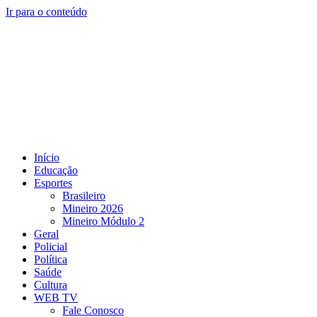
Ir para o conteúdo
Início
Educação
Esportes
Brasileiro
Mineiro 2026
Mineiro Módulo 2
Geral
Policial
Política
Saúde
Cultura
WEB TV
Fale Conosco