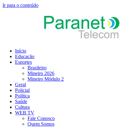
Ir para o conteúdo
Início
Educação
Esportes
Brasileiro
Mineiro 2026
Mineiro Módulo 2
Geral
Policial
Política
Saúde
Cultura
WEB TV
Fale Conosco
Quem Somos