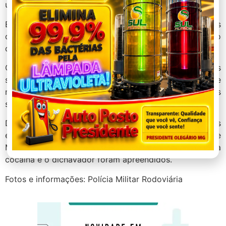
uma porção de substância semelhante a cocaína.
Em continuidade as buscas nos pertences dos
ocupantes do veículo, foi encontrado na carteira do
condutor uma outra porção da mesma substância.
Condutor e passageira assumiram a propriedade das
substâncias encontradas, declarando serem usuários de
maconha e cocaína, e afirmando que as substâncias
seriam para consumo próprio.
Diante do exposto, condutor e passageira foram presos
em flagrante delito e conduzidos a Depol de Patos de
Minas, as duas porções de substância semelhante a
cocaína e o dichavador foram apreendidos.
Fotos e informações: Polícia Militar Rodoviária