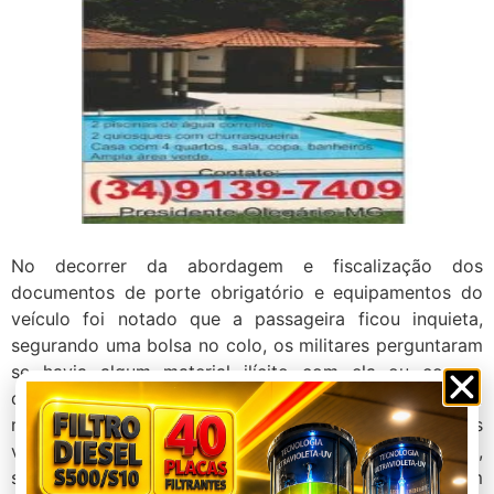
No decorrer da abordagem e fiscalização dos
documentos de porte obrigatório e equipamentos do
veículo foi notado que a passageira ficou inquieta,
segurando uma bolsa no colo, os militares perguntaram
se havia algum material ilícito com ela ou com o
condutor, sendo negado pela jovem, porém quando a
moça foi pegar a carteira de identidade os militares
visualizaram um dichavador na bolsa da passageira,
sendo dado uma busca na bolsa e encontrado também