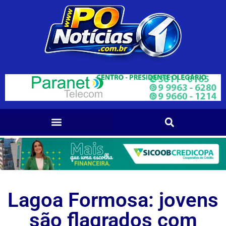
Lagoa Formosa: jovens
são flagrados com