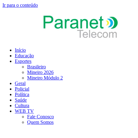
Ir para o conteúdo
Início
Educação
Esportes
Brasileiro
Mineiro 2026
Mineiro Módulo 2
Geral
Policial
Política
Saúde
Cultura
WEB TV
Fale Conosco
Quem Somos