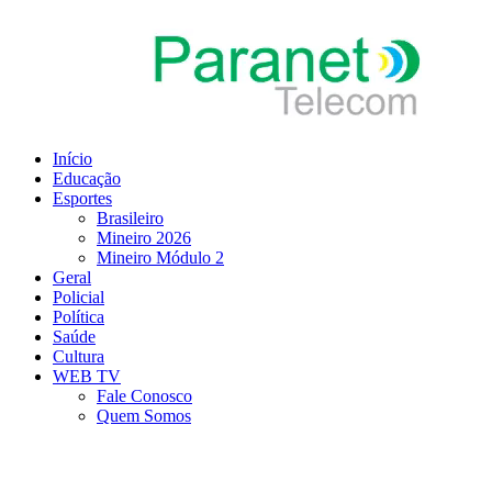
Ir
para
o
conteúdo
Início
Educação
Esportes
Brasileiro
Mineiro 2026
Mineiro Módulo 2
Geral
Policial
Política
Saúde
Cultura
WEB TV
Fale Conosco
Quem Somos