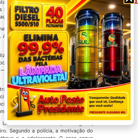
 estava com a namorada
s suspeitos de 26 anos
 ação.
enos seis disparos em sua direção. O
. Alguns tiros atingiram a maçaneta e o
ocalizou os irmãos dentro de um carro de
os saltaram do veículo e fugiram a pé,
— quatro intactas e duas picotadas
trados em uma residência próxima, no
liar com tornozeleira eletrônica por
recisou ser contido com uso de técnicas
m apresentar resistência.
a UPA de João Pinheiro e, em seguida,
iro. Segundo a polícia, a motivação do
atheus e o adolescente. O caso segue