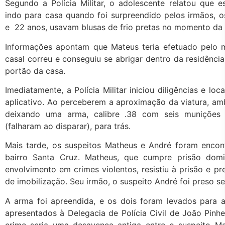
Segundo a Polícia Militar, o adolescente relatou que
indo para casa quando foi surpreendido pelos irmãos, o
e 22 anos, usavam blusas de frio pretas no momento da
Informações apontam que Mateus teria efetuado pelo m
casal correu e conseguiu se abrigar dentro da residência
portão da casa.
Imediatamente, a Polícia Militar iniciou diligências e l
aplicativo. Ao perceberem a aproximação da viatura, amb
deixando uma arma, calibre .38 com seis munições 
(falharam ao disparar), para trás.
Mais tarde, os suspeitos Matheus e André foram encon
bairro Santa Cruz. Matheus, que cumpre prisão domici
envolvimento em crimes violentos, resistiu à prisão e p
de imobilização. Seu irmão, o suspeito André foi preso se
A arma foi apreendida, e os dois foram levados para 
apresentados à Delegacia de Polícia Civil de João Pinhe
crime seria uma desavença antiga entre o suspeito M