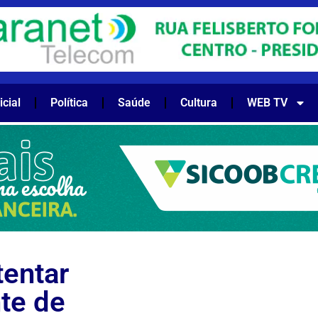
icial
Política
Saúde
Cultura
WEB TV
tentar
nte de