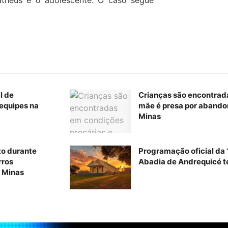
l de
Crianças são encontrad
equipes na
mãe é presa por abando
Minas
to durante
Programação oficial da
rros
Abadia de Andrequicé te
 Minas