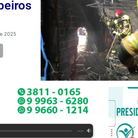
beiros
de 2025
--:--