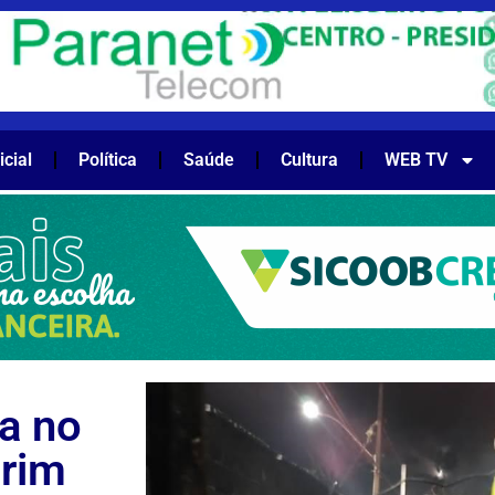
icial
Política
Saúde
Cultura
WEB TV
a no
orim