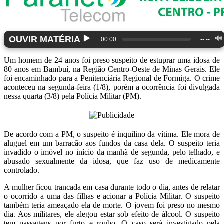
▶️
OUVIR MATÉRIA
🔊
00:00
--:--
Um homem de 24 anos foi preso suspeito de estuprar uma idosa de
80 anos em Bambuí, na Região Centro-Oeste de Minas Gerais. Ele
foi encaminhado para a Penitenciária Regional de Formiga. O crime
aconteceu na segunda-feira (1/8), porém a ocorrência foi divulgada
nessa quarta (3/8) pela Polícia Militar (PM).
De acordo com a PM, o suspeito é inquilino da vítima. Ele mora de
aluguel em um barracão aos fundos da casa dela. O suspeito teria
invadido o imóvel no início da manhã de segunda, pelo telhado, e
abusado sexualmente da idosa, que faz uso de medicamente
controlado.
A mulher ficou trancada em casa durante todo o dia, antes de relatar
o ocorrido a uma das filhas e acionar a Polícia Militar. O suspeito
também teria ameaçado ela de morte. O jovem foi preso no mesmo
dia. Aos militares, ele alegou estar sob efeito de álcool. O suspeito
tem passagens por furto e roubo. O caso será investigado pela