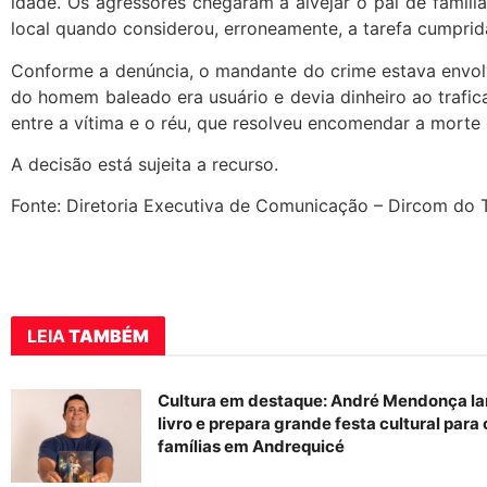
idade. Os agressores chegaram a alvejar o pai de famíli
local quando considerou, erroneamente, a tarefa cumprid
Conforme a denúncia, o mandante do crime estava envol
do homem baleado era usuário e devia dinheiro ao trafic
entre a vítima e o réu, que resolveu encomendar a morte 
A decisão está sujeita a recurso.
Fonte: Diretoria Executiva de Comunicação – Dircom 
LEIA
TAMBÉM
Cultura em destaque: André Mendonça la
livro e prepara grande festa cultural para
famílias em Andrequicé