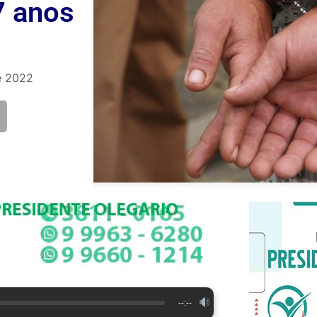
7 anos
e 2022
--:--