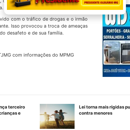
a, que sobreviveu. A dupla abandonou o
a.
vido com o tráfico de drogas e o irmão
ante. Isso provocou a troca de ameaças
do desafeto e de sua família.
do TJMG com informações do MPMG
nça terceiro
Lei torna mais rígidas p
 crianças e
contra menores