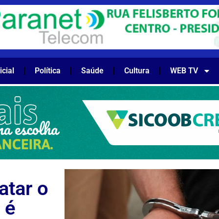
icial
Política
Saúde
Cultura
WEB TV
tar o
 é