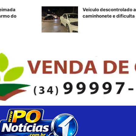
ueimada
Veículo descontrolado a
armo do
caminhonete e dificulta