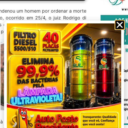
 condenou um homem por ordenar a morte
, ocorrido em 25/4, o juiz Rodrigo di
s e dez dias de reclusão pelo crime de
o poderá recorrer em liberdade.
 à época com nove, sete e três anos de