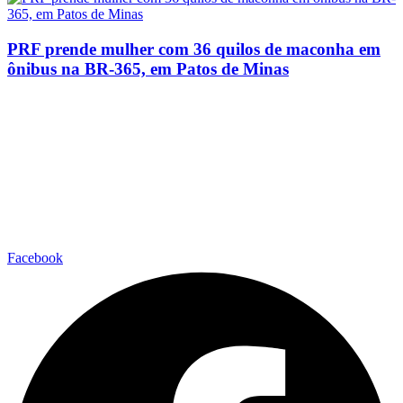
PRF prende mulher com 36 quilos de maconha em
ônibus na BR-365, em Patos de Minas
Facebook