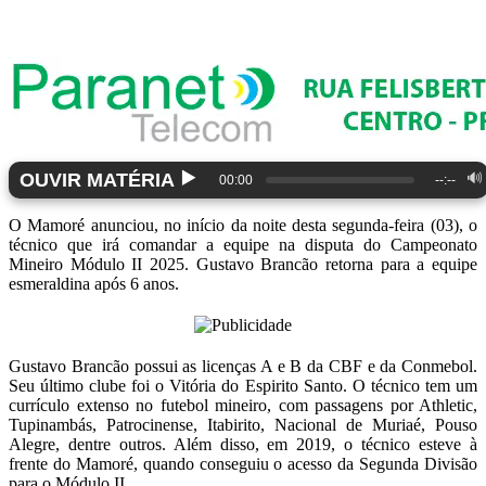
▶️
OUVIR MATÉRIA
🔊
00:00
--:--
O Mamoré anunciou, no início da noite desta segunda-feira (03), o
técnico que irá comandar a equipe na disputa do Campeonato
Mineiro Módulo II 2025. Gustavo Brancão retorna para a equipe
esmeraldina após 6 anos.
Gustavo Brancão possui as licenças A e B da CBF e da Conmebol.
Seu último clube foi o Vitória do Espirito Santo. O técnico tem um
currículo extenso no futebol mineiro, com passagens por Athletic,
Tupinambás, Patrocinense, Itabirito, Nacional de Muriaé, Pouso
Alegre, dentre outros. Além disso, em 2019, o técnico esteve à
frente do Mamoré, quando conseguiu o acesso da Segunda Divisão
para o Módulo II.