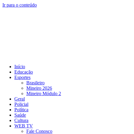
Ir para o conteúdo
Início
Educação
Esportes
Brasileiro
Mineiro 2026
Mineiro Módulo 2
Geral
Policial
Política
Saúde
Cultura
WEB TV
Fale Conosco