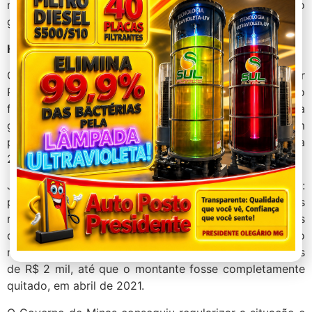
mineiro sempre em primeiro lugar”, destacou o
governador.
Histórico
Quando assumiu o Estado, em 2019, o governador
Romeu Zema herdou o pagamento do 13º do
funcionalismo público referente a 2018, deixado pela
gestão anterior. Esse abono natalino foi quitado, em
parcelas, até outubro, enquanto o benefício relativo a
2019 terminou de ser pago em maio de 2020.
Já o 13º salário de 2020 foi quitado da seguinte forma:
para garantir a isonomia, todos os servidores
receberam uma parcela de até R$ 2 mil em 23/12, antes
do Natal. Ao todo, 39% do pagamento foi efetuado
nesse período. O restante foi pago em parcelas mensais
de R$ 2 mil, até que o montante fosse completamente
quitado, em abril de 2021.