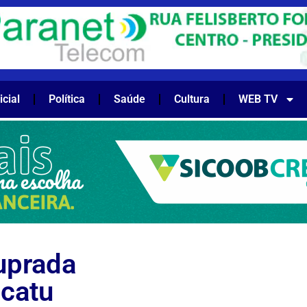
icial
Política
Saúde
Cultura
WEB TV
uprada
acatu