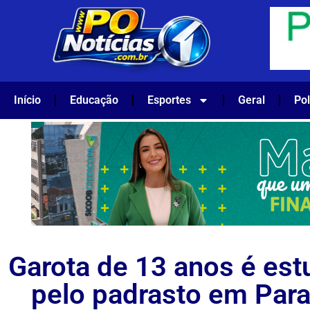
Início
Educação
Esportes
Geral
Pol
Garota de 13 anos é est
pelo padrasto em Par