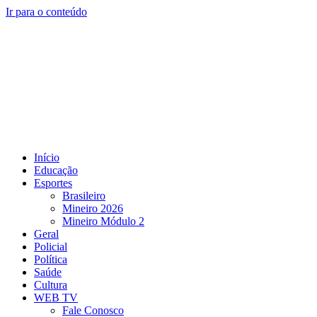
Ir para o conteúdo
Início
Educação
Esportes
Brasileiro
Mineiro 2026
Mineiro Módulo 2
Geral
Policial
Política
Saúde
Cultura
WEB TV
Fale Conosco