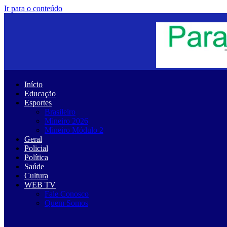
Ir para o conteúdo
Início
Educação
Esportes
Brasileiro
Mineiro 2026
Mineiro Módulo 2
Geral
Policial
Política
Saúde
Cultura
WEB TV
Fale Conosco
Quem Somos