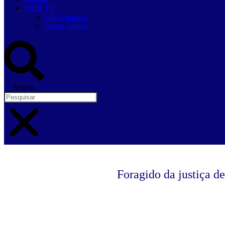
WEB TV
Fale Conosco
Quem Somos
Search
Foragido da justiça d