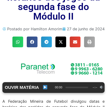
segunda fase do
Módulo II
Postado por
Hamilton Amorim
27 de junho de 2024
OUVIR MATÉRIA
00:00
--:--
A Federação Mineira de Futebol divulgou datas e
horários das partidas da segunda fase do Módulo II