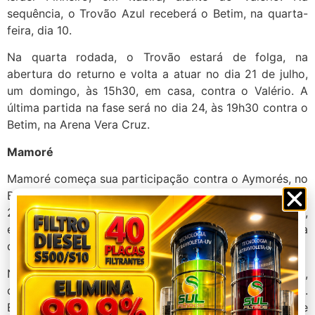
sequência, o Trovão Azul receberá o Betim, na quarta-
feira, dia 10.
Na quarta rodada, o Trovão estará de folga, na
abertura do returno e volta a atuar no dia 21 de julho,
um domingo, às 15h30, em casa, contra o Valério. A
última partida na fase será no dia 24, às 19h30 contra o
Betim, na Arena Vera Cruz.
Mamoré
Mamoré começa sua participação contra o Aymorés, no
Bernardo Rubinger, na segunda-feira, dia 1º de julho,
20h, folgando na segunda rodada. Na sequência,
enfrentará o North em Montes Claros, no dia 10, uma
quarta-feira.
Na virada da tabela, o Sapo terá uma partida em Ubá,
contra o Aymorés, no sábado, 20 de julho, 15h.
Encerramento da fase será em Patos de Minas diante