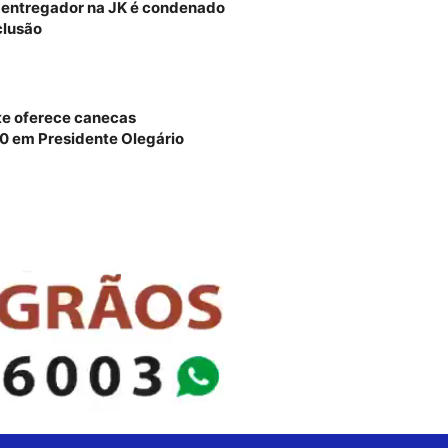
u entregador na JK é condenado
clusão
te oferece canecas
30 em Presidente Olegário