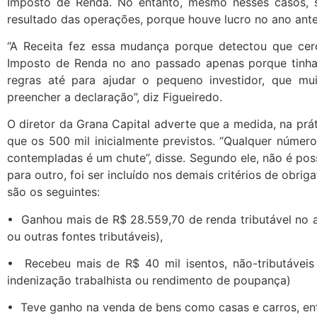
Imposto de Renda. No entanto, mesmo nesses casos, se
resultado das operações, porque houve lucro no ano anter
“A Receita fez essa mudança porque detectou que cerc
Imposto de Renda no ano passado apenas porque tinham
regras até para ajudar o pequeno investidor, que mu
preencher a declaração”, diz Figueiredo.
O diretor da Grana Capital adverte que a medida, na prát
que os 500 mil inicialmente previstos. “Qualquer número
contempladas é um chute”, disse. Segundo ele, não é poss
para outro, foi ser incluído nos demais critérios de obrig
são os seguintes:
• Ganhou mais de R$ 28.559,70 de renda tributável no an
ou outras fontes tributáveis),
• Recebeu mais de R$ 40 mil isentos, não-tributáveis
indenização trabalhista ou rendimento de poupança)
• Teve ganho na venda de bens como casas e carros, ent