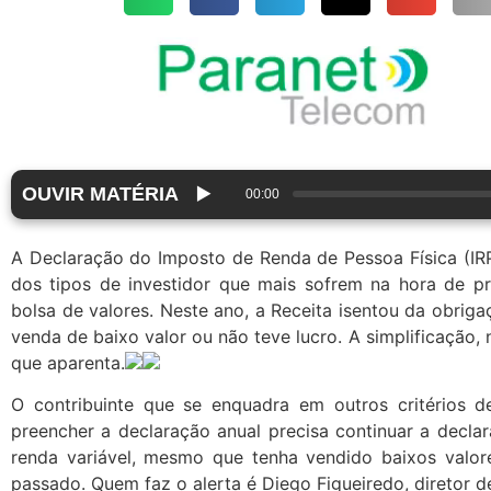
OUVIR MATÉRIA
▶️
00:00
A Declaração do Imposto de Renda de Pessoa Física (I
dos tipos de investidor que mais sofrem na hora de p
bolsa de valores. Neste ano, a Receita isentou da obrig
venda de baixo valor ou não teve lucro. A simplificação,
que aparenta.
O contribuinte que se enquadra em outros critérios d
preencher a declaração anual precisa continuar a decla
renda variável, mesmo que tenha vendido baixos val
passado. Quem faz o alerta é Diego Figueiredo, diretor d