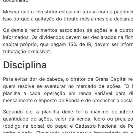
documento.
Mesmo que o investidor esteja em atraso com o pagamen
Isso porque a quitação do tributo mês a mês e a declara
Os demais rendimentos associados às ações e a outros
informados. Os dividendos devem ser declarados na ficha
capital próprio, que pagam 15% de IR, devem ser infor
tributação exclusiva”.
Disciplina
Para evitar dor de cabeça, o diretor da Grana Capital r
quem resolve se aventurar no mercado de ações. “O i
planilha a cada operação em renda variável para d
mensalmente o Imposto de Renda e de preencher a declara
Segundo ele, a planilha deve ter o máximo de info
quantidade de ações, valor da venda, lucro ou prejuíz
(código na bolsa) do papel e Cadastro Nacional de P
emite a ação. Figueiredo alerta para a importância de 