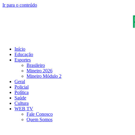
Ir para o conteúdo
Início
Educação
Esportes
Brasileiro
Mineiro 2026
Mineiro Módulo 2
Geral
Policial
Política
Saúde
Cultura
WEB TV
Fale Conosco
Quem Somos