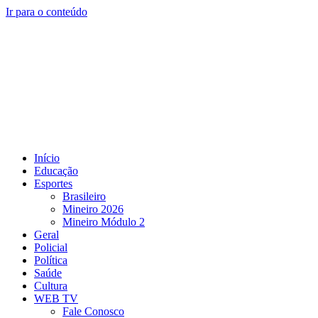
Ir para o conteúdo
Início
Educação
Esportes
Brasileiro
Mineiro 2026
Mineiro Módulo 2
Geral
Policial
Política
Saúde
Cultura
WEB TV
Fale Conosco