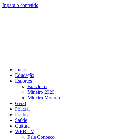
Ir para o conteúdo
Início
Educação
Esportes
Brasileiro
Mineiro 2026
Mineiro Módulo 2
Geral
Policial
Política
Saúde
Cultura
WEB TV
Fale Conosco