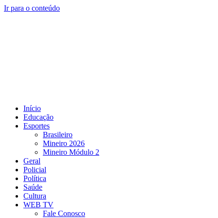
Ir para o conteúdo
Início
Educação
Esportes
Brasileiro
Mineiro 2026
Mineiro Módulo 2
Geral
Policial
Política
Saúde
Cultura
WEB TV
Fale Conosco