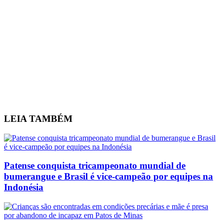
LEIA
TAMBÉM
Patense conquista tricampeonato mundial de
bumerangue e Brasil é vice-campeão por equipes na
Indonésia