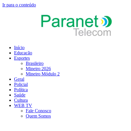
Ir para o conteúdo
Início
Educação
Esportes
Brasileiro
Mineiro 2026
Mineiro Módulo 2
Geral
Policial
Política
Saúde
Cultura
WEB TV
Fale Conosco
Quem Somos