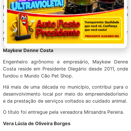
Na Assembleia Legislativa, atua em pautas ligadas ao
agronegócio, empreendedorismo, saúde, defesa das
mulheres, famílias atípicas e primeira infância.
A homenagem foi proposta e entregue pelo vereador
Marcão.
Maykew Denne Costa
Engenheiro agrônomo e empresário, Maykew Denne
Costa reside em Presidente Olegário desde 2011, onde
fundou o Mundo Cão Pet Shop.
Há mais de uma década no município, contribui para o
desenvolvimento local por meio do empreendedorismo
e da prestação de serviços voltados ao cuidado animal.
O título foi entregue pela vereadora Mirsandra Pereira.
Vera Lúcia de Oliveira Borges