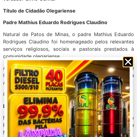
Título de Cidadão Olegariense
Padre Mathius Eduardo Rodrigues Claudino
Natural de Patos de Minas, o padre Mathius Eduardo
Rodrigues Claudino foi homenageado pelos relevantes
serviços religiosos, sociais e pastorais prestados à
comunidade olegariense.
Atualmente, ele é pároco da Paróquia Santa Rita de
Cássia e reitor do Santuário de Nossa Senhora da
Abadia, em Andrequicé.
O título foi entregue pelo vereador Júnior Enfermeiro.
Deputada Estadual Ludmila Falcão
Natural de Patos de Minas, Ludmila Fonseca Azevedo
Falcão é advogada, empresária e deputada estadual de
Minas Gerais.