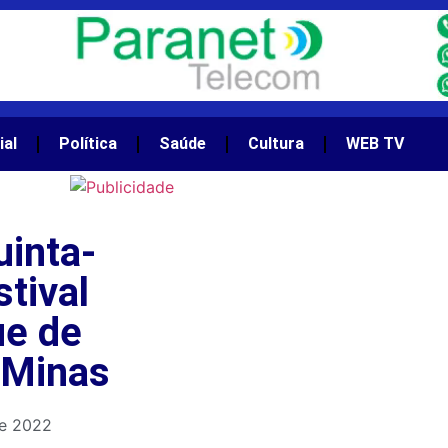
ial
Política
Saúde
Cultura
WEB TV
uinta-
stival
ue de
 Minas
de 2022