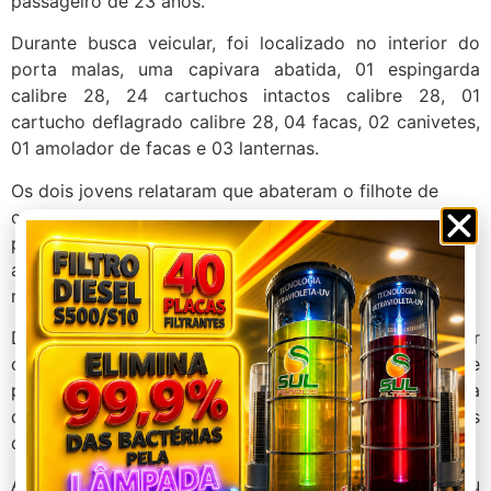
passageiro de 23 anos.
Durante busca veicular, foi localizado no interior do
porta malas, uma capivara abatida, 01 espingarda
calibre 28, 24 cartuchos intactos calibre 28, 01
cartucho deflagrado calibre 28, 04 facas, 02 canivetes,
01 amolador de facas e 03 lanternas.
Os dois jovens relataram que abateram o filhote de
capivara com um disparo de espingarda em uma lagoa
próxima ao local da abordagem. O passageiro de 23
anos assumiu ser o proprietário da espingarda e,
relatou que a arma não possuía registro.
Diante dos fatos, eles receberam voz de prisão por
caçar espécime da fauna silvestre sem autorização e
por porte ilegal de arma de fogo, sendo conduzidos à
delegacia de Polícia Civil de plantão na cidade de Patos
de Minas.
A Polícia Militar de Meio Ambiente foi acionada e tomou