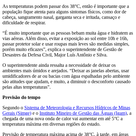
As temperaturas podem passar dos 38°C, então é importante que a
população fique atenta para alguns sintomas físicos, como dor de
cabeça, sangramento nasal, garganta seca e irritada, cansaço e
dificuldade de respirar.
“É muito importante que as pessoas bebam muita água e hidratem as
vias aéreas. Além disso, evitar a exposição ao sol entre 10h e 16h,
passar protetor solar e usar roupas mais leves são medidas simples,
porém muito eficazes”, explica o superintendente de Gestão de
Desastres da Defesa Civil, Major Luís Antônio e Silva.
O superintendente ainda ressalta a necessidade de deixar os
ambientes mais úmidos e arejados. “Deixar as janelas abertas, usar
umidificadores de ar ou bacias com água espalhadas pelo ambiente
são atitudes que ajudam, e muito, a diminuir o desconforto causado
pelas altas temperaturas”.
Previsão do tempo
Segundo o
Sistema de Meteorologia e Recursos Hídricos de Minas
Gerais (Simge)
e o
Instituto Mineiro de Gestão das Águas (Igam)
, a
chegada de uma nova onda de calor vai aumentar em até 5°C a
temperatura máxima em diversas regiões do estado.
Previsão de temperatura máxima acima de 38°C, à tarde, em áreas