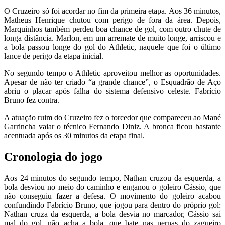
O Cruzeiro só foi acordar no fim da primeira etapa. Aos 36 minutos,
Matheus Henrique chutou com perigo de fora da área. Depois,
Marquinhos também perdeu boa chance de gol, com outro chute de
longa distância. Marlon, em um arremate de muito longe, arriscou e
a bola passou longe do gol do Athletic, naquele que foi o último
lance de perigo da etapa inicial.
No segundo tempo o Athletic aproveitou melhor as oportunidades.
Apesar de não ter criado “a grande chance”, o Esquadrão de Aço
abriu o placar após falha do sistema defensivo celeste. Fabrício
Bruno fez contra.
A atuação ruim do Cruzeiro fez o torcedor que compareceu ao Mané
Garrincha vaiar o técnico Fernando Diniz. A bronca ficou bastante
acentuada após os 30 minutos da etapa final.
Cronologia do jogo
Aos 24 minutos do segundo tempo, Nathan cruzou da esquerda, a
bola desviou no meio do caminho e enganou o goleiro Cássio, que
não conseguiu fazer a defesa. O movimento do goleiro acabou
confundindo Fabrício Bruno, que jogou para dentro do próprio gol:
Nathan cruza da esquerda, a bola desvia no marcador, Cássio sai
mal do gol, não acha a bola, que bate nas pernas do zagueiro