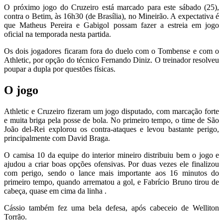
O próximo jogo do Cruzeiro está marcado para este sábado (25),
contra o Betim, às 16h30 (de Brasília), no Mineirão. A expectativa é
que Matheus Pereira e Gabigol possam fazer a estreia em jogo
oficial na temporada nesta partida.
Os dois jogadores ficaram fora do duelo com o Tombense e com o
Athletic, por opção do técnico Fernando Diniz. O treinador resolveu
poupar a dupla por questões físicas.
O jogo
Athletic e Cruzeiro fizeram um jogo disputado, com marcação forte
e muita briga pela posse de bola. No primeiro tempo, o time de São
João del-Rei explorou os contra-ataques e levou bastante perigo,
principalmente com David Braga.
O camisa 10 da equipe do interior mineiro distribuiu bem o jogo e
ajudou a criar boas opções ofensivas. Por duas vezes ele finalizou
com perigo, sendo o lance mais importante aos 16 minutos do
primeiro tempo, quando arrematou a gol, e Fabrício Bruno tirou de
cabeça, quase em cima da linha .
Cássio também fez uma bela defesa, após cabeceio de Welliton
Torrão.