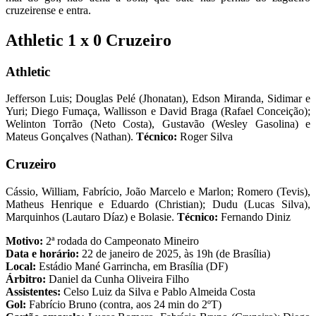
cruzeirense e entra.
Athletic 1 x 0 Cruzeiro
Athletic
Jefferson Luis; Douglas Pelé (Jhonatan), Edson Miranda, Sidimar e
Yuri; Diego Fumaça, Wallisson e David Braga (Rafael Conceição);
Welinton Torrão (Neto Costa), Gustavão (Wesley Gasolina) e
Mateus Gonçalves (Nathan).
Técnico:
Roger Silva
Cruzeiro
Cássio, William, Fabrício, João Marcelo e Marlon; Romero (Tevis),
Matheus Henrique e Eduardo (Christian); Dudu (Lucas Silva),
Marquinhos (Lautaro Díaz) e Bolasie.
Técnico:
Fernando Diniz
Motivo:
2ª rodada do Campeonato Mineiro
Data e horário:
22 de janeiro de 2025, às 19h (de Brasília)
Local:
Estádio Mané Garrincha, em Brasília (DF)
Árbitro:
Daniel da Cunha Oliveira Filho
Assistentes:
Celso Luiz da Silva e Pablo Almeida Costa
Gol:
Fabrício Bruno (contra, aos 24 min do 2ºT)