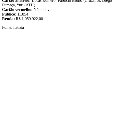
Cartão amarelo:
Lucas Romero, Fabrício Bruno (Cruzeiro); Diego
Fumaça, Yuri (ATH)
Cartão vermelho:
Não houve
Público:
11.854
Renda:
R$ 1.059.922,00
Fonte: Itatiaia