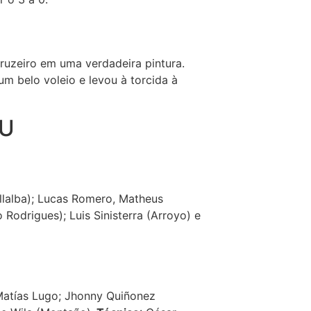
Cruzeiro em uma verdadeira pintura.
m belo voleio e levou à torcida à
QU
illalba); Lucas Romero, Matheus
 Rodrigues); Luis Sinisterra (Arroyo) e
; Matías Lugo; Jhonny Quiñonez