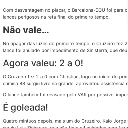
Com desvantagem no placar, o Barcelona-EQU foi para c
lances perigosos na reta final do primeiro tempo.
Não vale…
No apagar das luzes do primeiro tempo, o Cruzeiro fez 2
lance foi anulado por impedimento de Sinisterra, que deu
Agora valeu: 2 a 0!
O Cruzeiro fez 2 a 0 com Christian, logo no início do pri
camisa 88 surgiu livre na grande, aproveitou assistência
O lance também foi revisado pelo VAR por possível impe
É goleada!
Quatro mintuos depois, mais um do Cruzeiro. Kaio Jorge f
serviu Luis Sinisterra, que não teve dificuldades para faze