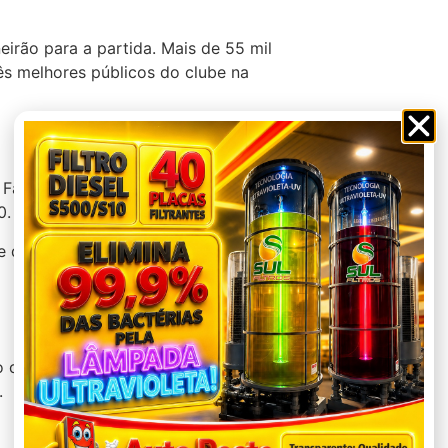
irão para a partida. Mais de 55 mil
s melhores públicos do clube na
. Fagner avançou pela direita e cruzou
0.
nte do mesmo Barcelona, no jogo do
 com 3 a 0 no placar. O time perdeu
.