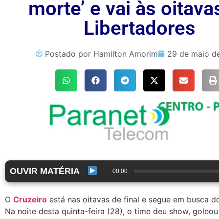
morte’ e vai às oitava
Libertadores
Postado por
Hamilton Amorim
29 de maio d
OUVIR MATÉRIA
00:00
O
Cruzeiro
está nas oitavas de final e segue em busca 
Na noite desta quinta-feira (28), o time deu show, gole