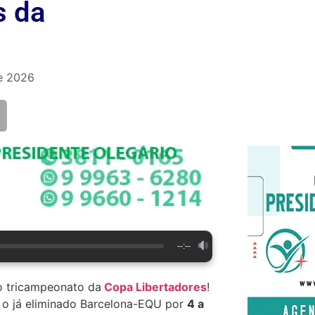
s da
e 2026
--:--
do tricampeonato da
Copa Libertadores
!
ou o já eliminado Barcelona-EQU por
4 a