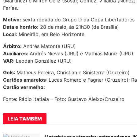
(Martínez) e Milton Céliz (Sosa); Gómez, Villalba (Núnez)
Farías.
Motivo:
sexta rodada do Grupo D da Copa Libertadores
Data e horário:
28 de maio, às 21h30 (de Brasília)
Local:
Mineirão, em Belo Horizonte
Árbitro:
Andrés Matonte (URU)
Auxiliares:
Andrés Nievas (URU) e Mathias Muniz (URU)
VAR:
Leodán González (URU)
Gols
: Matheus Pereira, Christian e Sinisterra (Cruzeiro)
Cartões amarelos
: Lucas Romero e Fagner (Cruzeiro); R
Cartão vermelho:
Fonte: Rádio Itatiaia – Foto: Gustavo Aleixo/Cruzeiro
LEIA
TAMBÉM
Motorista que atropelou entregador na J