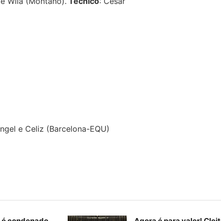
 e Wila (Montaño).
Técnico
: César
angel e Celiz (Barcelona-EQU)
K é condenado
Agora é para valer! Clei