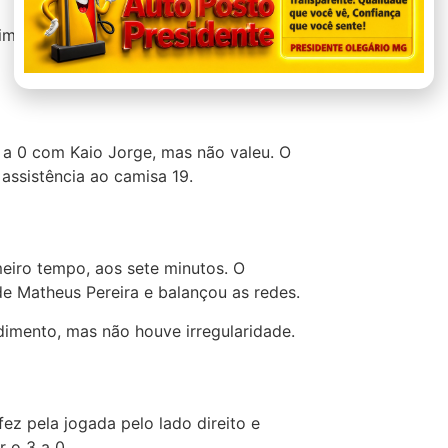
ima e chegou a assustar o Cruzeiro em
 a 0 com Kaio Jorge, mas não valeu. O
 assistência ao camisa 19.
meiro tempo, aos sete minutos. O
 de Matheus Pereira e balançou as redes.
dimento, mas não houve irregularidade.
ez pela jogada pelo lado direito e
r o 3 a 0.