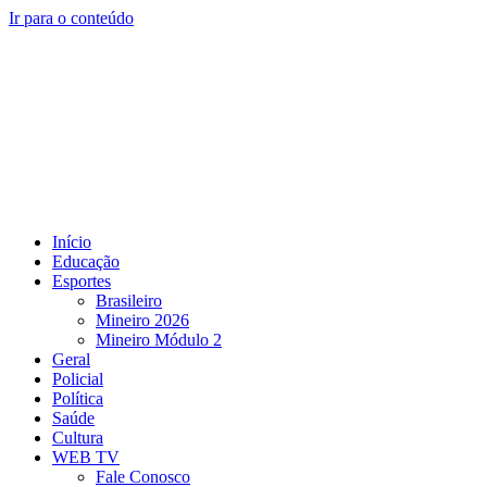
Ir para o conteúdo
Início
Educação
Esportes
Brasileiro
Mineiro 2026
Mineiro Módulo 2
Geral
Policial
Política
Saúde
Cultura
WEB TV
Fale Conosco