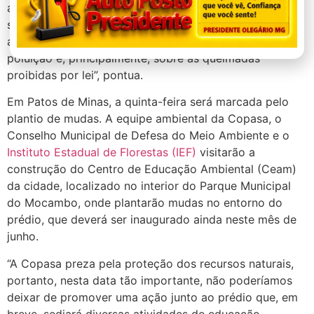
ambiental é fundamental para conscientizar a
sociedade sobre a importância que tem o meio
ambiente para a vida, alertar sobre o desperdício e
poluição e, principalmente, sobre as queimadas
proibidas por lei”, pontua.
Em Patos de Minas, a quinta-feira será marcada pelo
plantio de mudas. A equipe ambiental da Copasa, o
Conselho Municipal de Defesa do Meio Ambiente e o
Instituto Estadual de Florestas (IEF)
visitarão a
construção do Centro de Educação Ambiental (Ceam)
da cidade, localizado no interior do Parque Municipal
do Mocambo, onde plantarão mudas no entorno do
prédio, que deverá ser inaugurado ainda neste mês de
junho.
“A Copasa preza pela proteção dos recursos naturais,
portanto, nesta data tão importante, não poderíamos
deixar de promover uma ação junto ao prédio que, em
breve, sediará diversas atividades de educação