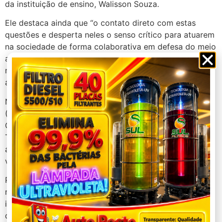
da instituição de ensino, Walisson Souza.
Ele destaca ainda que “o contato direto com estas
questões e desperta neles o senso crítico para atuarem
na sociedade de forma colaborativa em defesa do meio
ambiente, em especial quando se trata de um recurso
natural indispensável para a vida, que é o caso da
água”.
No mesmo dia, o Coletivo Local de Meio Ambiente
(Colmeia) de Araxá, grupo também integrado pela
Copasa, promoverá o plantio de mudas na sede do
Trianon Esporte Clube, projeto que acolhe crianças e
adolescentes em vulnerabilidade social e transforma
vidas por meio do futebol.
Para Angélica Boreli, integrante do Colmeia Araxá e
representante do Instituto Consciência e Ação, as
iniciativas ajudam a arraigar a cultura da preservação
da natureza. “Promover atividades de proteção