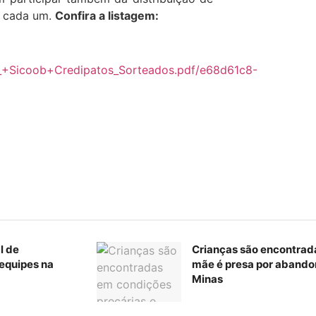
s cada um.
Confira a listagem:
_+Sicoob+Credipatos_Sorteados.pdf/e68d61c8-
l de
Crianças são encontrad
equipes na
mãe é presa por abando
Minas