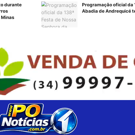
to durante
Programação oficial da
rros
Abadia de Andrequicé te
 Minas