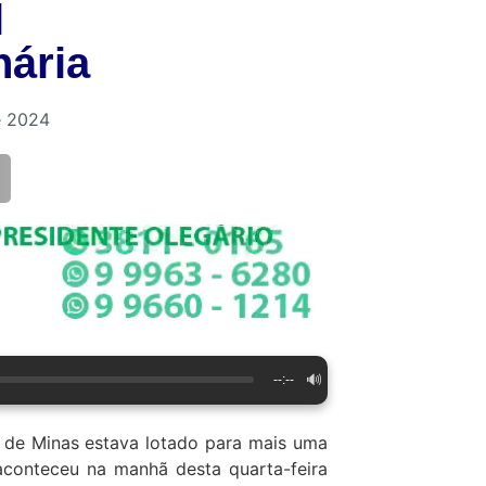
l
nária
e 2024
🔊
--:--
 de Minas estava lotado para mais uma
 aconteceu na manhã desta quarta-feira