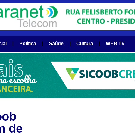
cial
Política
Saúde
Cultura
WEB TV
oob
m de