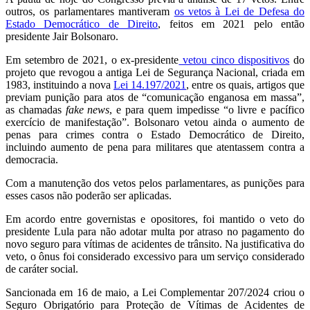
outros, os parlamentares mantiveram
os vetos à Lei de Defesa do
Estado Democrático de Direito
, feitos em 2021 pelo então
presidente Jair Bolsonaro.
Em setembro de 2021, o ex-presidente
vetou cinco dispositivos
do
projeto que revogou a antiga Lei de Segurança Nacional, criada em
1983, instituindo a nova
Lei 14.197/2021
, entre os quais, artigos que
previam punição para atos de “comunicação enganosa em massa”,
as chamadas
fake news
, e para quem impedisse “o livre e pacífico
exercício de manifestação”. Bolsonaro vetou ainda o aumento de
penas para crimes contra o Estado Democrático de Direito,
incluindo aumento de pena para militares que atentassem contra a
democracia.
Com a manutenção dos vetos pelos parlamentares, as punições para
esses casos não poderão ser aplicadas.
Em acordo entre governistas e opositores, foi mantido o veto do
presidente Lula para não adotar multa por atraso no pagamento do
novo seguro para vítimas de acidentes de trânsito. Na justificativa do
veto, o ônus foi considerado excessivo para um serviço considerado
de caráter social.
Sancionada em 16 de maio, a Lei Complementar 207/2024 criou o
Seguro Obrigatório para Proteção de Vítimas de Acidentes de