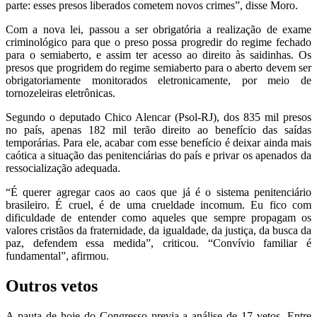
parte: esses presos liberados cometem novos crimes”, disse Moro.
Com a nova lei, passou a ser obrigatória a realização de exame
criminológico para que o preso possa progredir do regime fechado
para o semiaberto, e assim ter acesso ao direito às saidinhas. Os
presos que progridem do regime semiaberto para o aberto devem ser
obrigatoriamente monitorados eletronicamente, por meio de
tornozeleiras eletrônicas.
Segundo o deputado Chico Alencar (Psol-RJ), dos 835 mil presos
no país, apenas 182 mil terão direito ao benefício das saídas
temporárias. Para ele, acabar com esse benefício é deixar ainda mais
caótica a situação das penitenciárias do país e privar os apenados da
ressocialização adequada.
“É querer agregar caos ao caos que já é o sistema penitenciário
brasileiro. É cruel, é de uma crueldade incomum. Eu fico com
dificuldade de entender como aqueles que sempre propagam os
valores cristãos da fraternidade, da igualdade, da justiça, da busca da
paz, defendem essa medida”, criticou. “Convívio familiar é
fundamental”, afirmou.
Outros vetos
A pauta de hoje do Congresso previa a análise de 17 vetos. Entre