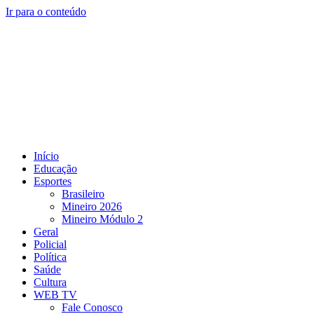
Ir para o conteúdo
Início
Educação
Esportes
Brasileiro
Mineiro 2026
Mineiro Módulo 2
Geral
Policial
Política
Saúde
Cultura
WEB TV
Fale Conosco