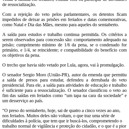
de ressocialização.
Com a rejeição do veto pelos parlamentares, os detentos ficam
impedidos de deixar as prisões em feriados e datas comemorativas,
como Natal e Dia das Mães, mesmo para aqueles do semiaberto.
A saída para estudos e trabalho continua permitida. Os critérios a
serem observados para concessão são: comportamento adequado na
prisão; cumprimento mínimo de 1/6 da pena, se o condenado for
primário, e 1/4, se reincidente; e compatibilidade do benefício com
os objetivos da pena.
O trecho que havia sido vetado por Lula, agora, vai à promulgação.
O senador Sergio Moro (União-PR), autor da emenda que permitiu
a saída de presos para estudar, defendeu a derrubada do veto
presidencial. Para ele, a saída para atividades de educação e trabalho
é suficiente para a ressocialização. O senador classificou o veto ao
fim das saídas em feriados como “um tapa na cara da sociedade” e
um desserviço ao país.
“O preso do semiaberto, hoje, sai de quatro a cinco vezes ao ano,
nos feriados. Muitos deles não voltam, o que traz uma série de
dificuldades à polícia, que tem que ir buscá-los, comprometendo o
trabalho normal de vigilância e proteção do cidadão, e o que é a pior