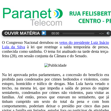
OUVIR MATÉRIA
00:00
--:--
O Congresso Nacional derrubou os
vetos do presidente Luiz Inácio
Lula da Silva
à lei que restringe a saída temporária de presos,
conhecida como saidinha. O tema foi analisado na tarde desta terça-
feira (28), em sessão conjunta da Câmara e do Senado.
Na lei aprovada pelos parlamentares, a concessão do benefício era
proibida para condenados por crimes hediondos e violentos, como
estupro, homicídio e tráfico de drogas. Mas Lula havia vetado o
trecho, na mesma lei, que impedia a saída de presos do regime
semiaberto, condenados por crimes não violentos, para visitar as
famílias. Até então, presos que estavam no semiaberto, que já
tinham cumprido um sexto do total da pena e com bom
comportamento, poderiam deixar o presídio por cinco dias para
visitar a família em feriados, estudar fora ou participar de atividades