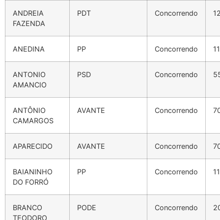
ANDREIA
PDT
Concorrendo
1
FAZENDA
ANEDINA
PP
Concorrendo
1
ANTONIO
PSD
Concorrendo
5
AMANCIO
ANTÔNIO
AVANTE
Concorrendo
7
CAMARGOS
APARECIDO
AVANTE
Concorrendo
7
BAIANINHO
PP
Concorrendo
1
DO FORRÓ
BRANCO
PODE
Concorrendo
2
TEODORO