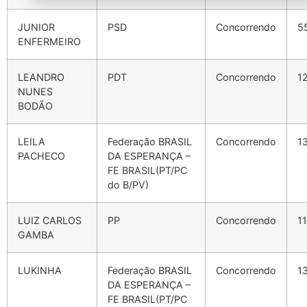
JUNIOR
PSD
Concorrendo
5
ENFERMEIRO
LEANDRO
PDT
Concorrendo
1
NUNES
BODÃO
LEILA
Federação BRASIL
Concorrendo
1
PACHECO
DA ESPERANÇA –
FE BRASIL(PT/PC
do B/PV)
LUIZ CARLOS
PP
Concorrendo
1
GAMBA
LUKINHA
Federação BRASIL
Concorrendo
1
DA ESPERANÇA –
FE BRASIL(PT/PC