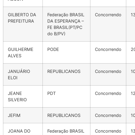
GILBERTO DA
Federação BRASIL
Concorrendo
1
PREFEITURA
DA ESPERANÇA –
FE BRASIL(PT/PC
do B/PV)
GUILHERME
PODE
Concorrendo
2
ALVES
JANUÁRIO
REPUBLICANOS
Concorrendo
1
ELOI
JEANE
PDT
Concorrendo
1
SILVERIO
JEFIM
REPUBLICANOS
Concorrendo
1
JOANA DO
Federação BRASIL
Concorrendo
1