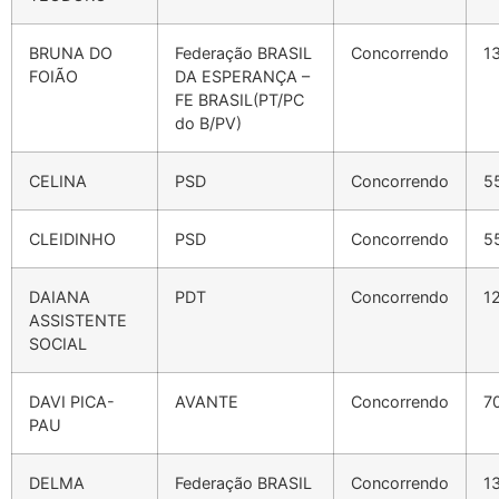
BRUNA DO
Federação BRASIL
Concorrendo
1
FOIÃO
DA ESPERANÇA –
FE BRASIL(PT/PC
do B/PV)
CELINA
PSD
Concorrendo
5
CLEIDINHO
PSD
Concorrendo
5
DAIANA
PDT
Concorrendo
1
ASSISTENTE
SOCIAL
DAVI PICA-
AVANTE
Concorrendo
7
PAU
DELMA
Federação BRASIL
Concorrendo
1