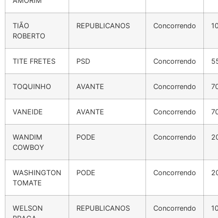
AMORIM
TIÃO
REPUBLICANOS
Concorrendo
1
ROBERTO
TITE FRETES
PSD
Concorrendo
5
TOQUINHO
AVANTE
Concorrendo
7
VANEIDE
AVANTE
Concorrendo
7
WANDIM
PODE
Concorrendo
2
COWBOY
WASHINGTON
PODE
Concorrendo
2
TOMATE
WELSON
REPUBLICANOS
Concorrendo
1