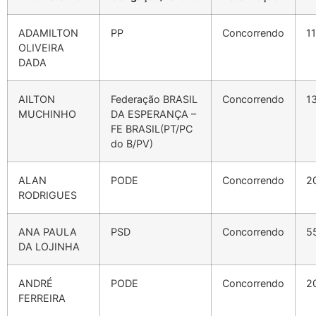
ADAMILTON
PP
Concorrendo
1
OLIVEIRA
DADA
AILTON
Federação BRASIL
Concorrendo
1
MUCHINHO
DA ESPERANÇA –
FE BRASIL(PT/PC
do B/PV)
ALAN
PODE
Concorrendo
2
RODRIGUES
ANA PAULA
PSD
Concorrendo
5
DA LOJINHA
ANDRÉ
PODE
Concorrendo
2
FERREIRA