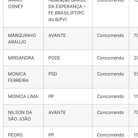
OSNEY
DA ESPERANÇA –
FE BRASIL(PT/PC
do B/PV)
MARQUINHO
AVANTE
Concorrendo
7
ARAUJO
MIRSANDRA
PODE
Concorrendo
2
MONICA
PSD
Concorrendo
5
FERREIRA
MONICA LIMA
PP
Concorrendo
1
NILSON DA
AVANTE
Concorrendo
7
SÃO JOÃO
PEDRO
PP
Concorrendo
11