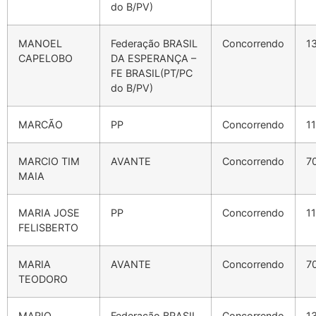
do B/PV)
MANOEL
Federação BRASIL
Concorrendo
1
CAPELOBO
DA ESPERANÇA –
FE BRASIL(PT/PC
do B/PV)
MARCÃO
PP
Concorrendo
1
MARCIO TIM
AVANTE
Concorrendo
7
MAIA
MARIA JOSE
PP
Concorrendo
1
FELISBERTO
MARIA
AVANTE
Concorrendo
7
TEODORO
MARIO
Federação BRASIL
Concorrendo
1