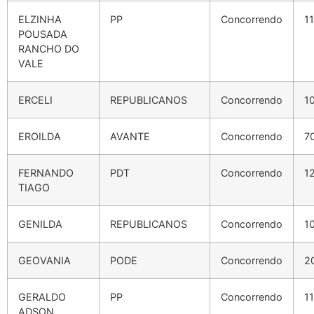
ELZINHA
PP
Concorrendo
1
POUSADA
RANCHO DO
VALE
ERCELI
REPUBLICANOS
Concorrendo
1
EROILDA
AVANTE
Concorrendo
7
FERNANDO
PDT
Concorrendo
1
TIAGO
GENILDA
REPUBLICANOS
Concorrendo
1
GEOVANIA
PODE
Concorrendo
2
GERALDO
PP
Concorrendo
1
ADSON