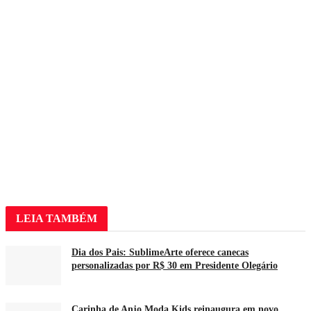
LEIA
TAMBÉM
Dia dos Pais: SublimeArte oferece canecas
personalizadas por R$ 30 em Presidente Olegário
Carinha de Anjo Moda Kids reinaugura em novo