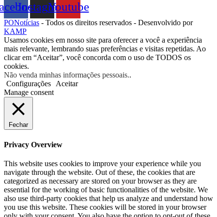
acebook
Instagram
Youtube
PONotícias
- Todos os direitos reservados - Desenvolvido por
KAMP
Usamos cookies em nosso site para oferecer a você a experiência
mais relevante, lembrando suas preferências e visitas repetidas. Ao
clicar em “Aceitar”, você concorda com o uso de TODOS os
cookies.
Não venda minhas informações pessoais.
.
Configurações
Aceitar
Manage consent
Fechar
Privacy Overview
This website uses cookies to improve your experience while you
navigate through the website. Out of these, the cookies that are
categorized as necessary are stored on your browser as they are
essential for the working of basic functionalities of the website. We
also use third-party cookies that help us analyze and understand how
you use this website. These cookies will be stored in your browser
only with your consent. You also have the option to opt-out of these