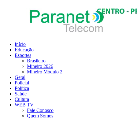
Ir
para
o
conteúdo
Início
Educação
Esportes
Brasileiro
Mineiro 2026
Mineiro Módulo 2
Geral
Policial
Política
Saúde
Cultura
WEB TV
Fale Conosco
Quem Somos