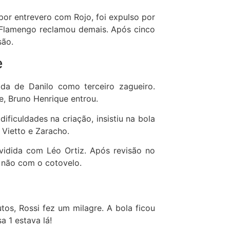
por entrevero com Rojo, foi expulso por
 Flamengo reclamou demais. Após cinco
são.
e
ada de Danilo como terceiro zagueiro.
e, Bruno Henrique entrou.
ficuldades na criação, insistiu na bola
 Vietto e Zaracho.
vidida com Léo Ortiz. Após revisão no
e não com o cotovelo.
utos, Rossi fez um milagre. A bola ficou
a 1 estava lá!