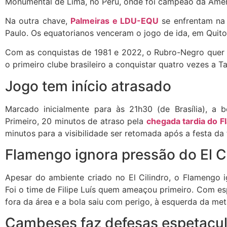
Monumental de Lima, no Peru, onde foi campeão da Amé
Na outra chave,
Palmeiras e LDU-EQU
se enfrentam na 
Paulo. Os equatorianos venceram o jogo de ida, em Quito
Com as conquistas de 1981 e 2022, o Rubro-Negro quer 
o primeiro clube brasileiro a conquistar quatro vezes a T
Jogo tem início atrasado
Marcado inicialmente para às 21h30 (de Brasília), a b
Primeiro, 20 minutos de atraso pela
chegada tardia do F
minutos para a visibilidade ser retomada após a festa da 
Flamengo ignora pressão do El Ci
Apesar do ambiente criado no El Cilindro, o Flamengo i
Foi o time de Filipe Luís quem ameaçou primeiro. Com esp
fora da área e a bola saiu com perigo, à esquerda da met
Cambeses faz defesas espetacul