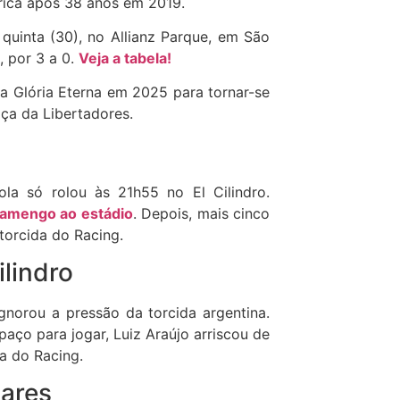
rica após 38 anos em 2019.
quinta (30), no Allianz Parque, em São
, por 3 a 0.
Veja a tabela!
a Glória Eterna em 2025 para tornar-se
aça da Libertadores.
ola só rolou às 21h55 no El Cilindro.
lamengo ao estádio
. Depois, mais cinco
torcida do Racing.
lindro
gnorou a pressão da torcida argentina.
aço para jogar, Luiz Araújo arriscou de
a do Racing.
ares