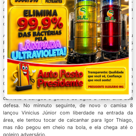
Aos 25, Raphinha lançou Vinicius Júnior no contra-
ataque, e o camisa 7 invadiu a área com liberdade pela
esquerda. Ele finalizou de pé direito na saída do goleiro,
que fez ótima defesa.
Aos 32, Lucas Paquetá carregou pelo meio e lançou
Raphinha na área. Ele cortou para a direita e depois
para a esquerda e finaliza cruzado de canhota. Shobeir
fez boa defesa.
As duas principais chances perdidas vieram quase em
sequência, aos 37 e aos 38 minutos. No primeiro, Bruno
Guimarães deu um bom passe para Igor Thiago na
esquerda da grande área. O centroavante finalizou de
canhota e obrigou o goleiro do Egito a fazer uma boa
defesa. No minnuto seguinte, de novo o camisa 8
lançou Vinicius Júnior com liberdade na entrada da
área, ele tentou tocar de calcanhar para Igor Thiago,
mas não pegou em cheio na bola, e ela chega até o
goleiro adversário.