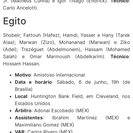
Jr. (Matheus Cunha) e Igor Thiago (Endrick).
Técnico
:
Carlo Ancelotti.
Egito
Shobeir; Fattouh (Hafez), Hamdi, Yasser e Hany (Tarek
Alaa); Marwan (Zizo), Mohananad (Marwan) e Ziko
(Adel); Trezéguet (Abdelmonem), Hassam (Mohamed
Salah) e Omar Marmoush (Abdelkarim).
Técnico
:
Hossam Hassan.
Motivo
: Amistoso internacional
Data e horário
: Sábado, 6 de junho, 19h (de
Brasília)
Local
: Huntington Bank Field, em Cleveland, nos
Estados Unidos
Árbitro
: Adonai Escobedo (MEX)
Assistentes
: Ibrahim Martinez (MEX) e
Maximiliano Gomez (MEX)
VAR
: Carlos Rivero (MEX)