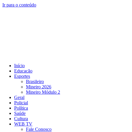
Ir para o conteúdo
Início
Educação
Esportes
Brasileiro
Mineiro 2026
Mineiro Módulo 2
Geral
Policial
Política
Saúde
Cultura
WEB TV
Fale Conosco