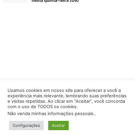
nesta quinta-feira (06)
Usamos cookies em nosso site para oferecer a você a
experiência mais relevante, lembrando suas preferências
e visitas repetidas. Ao clicar em “Aceitar”, você concorda
com o uso de TODOS os cookies.
Não venda minhas informações pessoais.
.
PONotícias
- Todos os direitos reservados -
Configurações
Aceitar
Desenvolvido por
KAMP