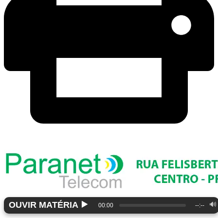
▶️
OUVIR MATÉRIA
🔊
00:00
--:--