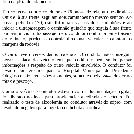
fora da pista de rolamento.
Em conversa com o condutor de 76 anos, ele relatou que dirigia o
Ônix e, à sua frente, seguiam dois caminhões no mesmo sentido. Ao
passar pelo km 139, este foi ultrapassar os dois caminhões e ao
iniciar a ultrapassagem o caminhão guincho que seguia à sua frente
também iniciou ultrapassagem e o condutor colidiu na parte traseira
do guincho, perdeu o controle direcional veicular e capotou às
margens da rodovia.
O carro teve diversos danos materiais. O condutor não conseguiu
pegar a placa do veículo em que colidiu e nem soube passar
informações a respeito do outro veículo envolvido. O condutor foi
levado por terceiros para o Hospital Municipal de Presidente
Olegário e não teve lesões aparentes, somente queixava-se de dor no
tórax e pescoço.
Como o veículo e condutor estavam com a documentação regular,
foi liberado no local para providenciar a retirada do veículo. Foi
realizado o teste de alcoolemia no condutor através do sopro, com
resultado negativo para ingestão de bebida alcoólica.