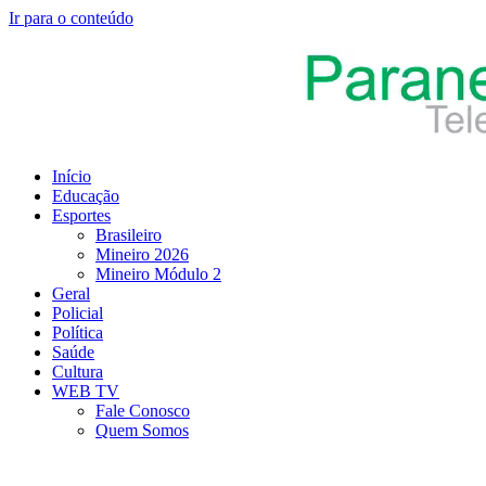
Ir para o conteúdo
Início
Educação
Esportes
Brasileiro
Mineiro 2026
Mineiro Módulo 2
Geral
Policial
Política
Saúde
Cultura
WEB TV
Fale Conosco
Quem Somos