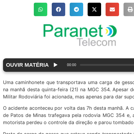
OUVIR MATÉRIA
▶️
00:00
Uma caminhonete que transportava uma carga de gesso
na manhã desta quinta-feira (21) na MGC 354. Apesar do 
Militar Rodoviária foi acionada, mas apenas para dar supo
O acidente aconteceu por volta das 7h desta manhã. A 
de Patos de Minas trafegava pela rodovia MGC 354 e, 
motorista perdeu o controle da direção e parou tombad
Parte da carga de gesso que estava sendo transportada f