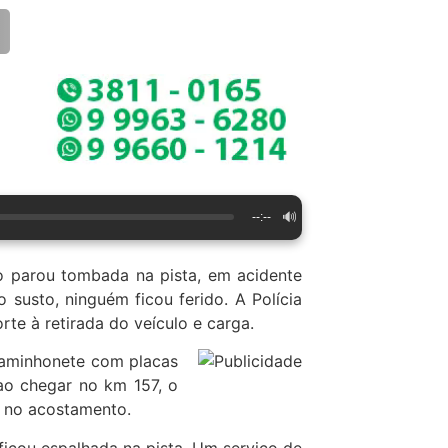
🔊
--:--
 parou tombada na pista, em acidente
susto, ninguém ficou ferido. A Polícia
rte à retirada do veículo e carga.
caminhonete com placas
ao chegar no km 157, o
o no acostamento.
icou espalhada na pista. Um serviço de