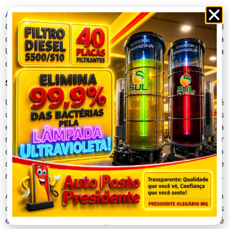
A coletiva de imprensa contou ainda com a presença de
Claudia Lara, subsecretária de Articulação Educacional
da SEE/MG; Jonatas Gonçalves Rêgo, presidente da
Undime/MG; e Rosana Junqueira Neves, coordenadora
da comissão do Calendário Escolar.
Sábados letivos voltados às famílias
Uma das principais inovações do calendário de 2026 é
o novo uso dos sábados letivos. Nessas datas, as
escolas irão promover atividades voltadas à
mobilização familiar e comunitária, buscando fortalecer
o vínculo entre escola e família. A proposta tem como
objetivo incentivar a corresponsabilidade dos pais e
responsáveis no processo de aprendizagem dos alunos.
A SEE/MG reforça que educar é um compromisso
compartilhado entre gestores, professores, estudantes
e famílias, e que o engajamento da comunidade é