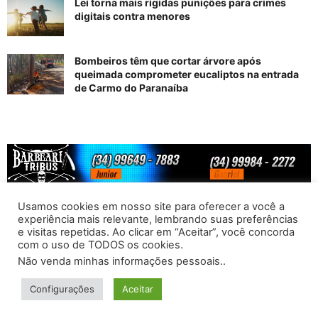
Lei torna mais rígidas punições para crimes
digitais contra menores
Bombeiros têm que cortar árvore após
queimada comprometer eucaliptos na entrada
de Carmo do Paranaíba
Usamos cookies em nosso site para oferecer a você a
experiência mais relevante, lembrando suas preferências
e visitas repetidas. Ao clicar em “Aceitar”, você concorda
com o uso de TODOS os cookies.
Não venda minhas informações pessoais.
.
PONotícias
- Todos os direitos reservados -
Configurações
Aceitar
Desenvolvido por
KAMP