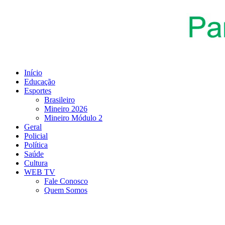
Ir
para
o
conteúdo
Início
Educação
Esportes
Brasileiro
Mineiro 2026
Mineiro Módulo 2
Geral
Policial
Política
Saúde
Cultura
WEB TV
Fale Conosco
Quem Somos