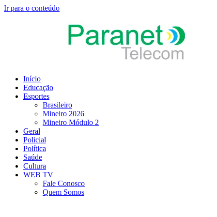
Ir para o conteúdo
Início
Educação
Esportes
Brasileiro
Mineiro 2026
Mineiro Módulo 2
Geral
Policial
Política
Saúde
Cultura
WEB TV
Fale Conosco
Quem Somos