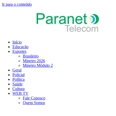
Ir para o conteúdo
Início
Educação
Esportes
Brasileiro
Mineiro 2026
Mineiro Módulo 2
Geral
Policial
Política
Saúde
Cultura
WEB TV
Fale Conosco
Quem Somos