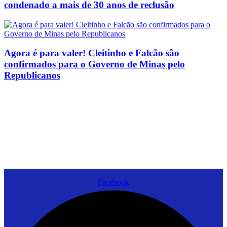
condenado a mais de 30 anos de reclusão
Agora é para valer! Cleitinho e Falcão são
confirmados para o Governo de Minas pelo
Republicanos
Facebook